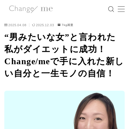
MENU
2025.04.08
2025.12.03
7kg減量
“男みたいな女”と言われた
NEWS
私がダイエットに成功！
Change/meの想い
Change/meで手に入れた新し
い自分と一生モノの自信！
5つの特徴
講師紹介
イベント情報
マガジン