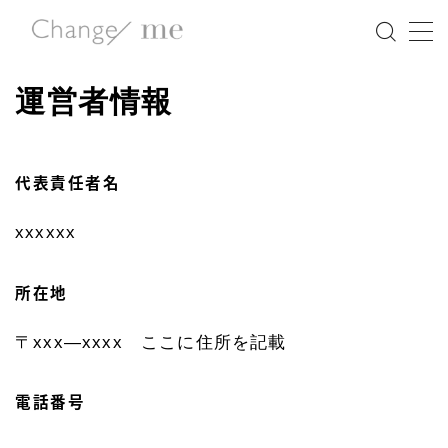
MENU
運営者情報
NEWS
代表責任者名
Change/meの想い
xxxxxx
5つの特徴
所在地
講師紹介
〒xxx―xxxx ここに住所を記載
イベント情報
電話番号
マガジン